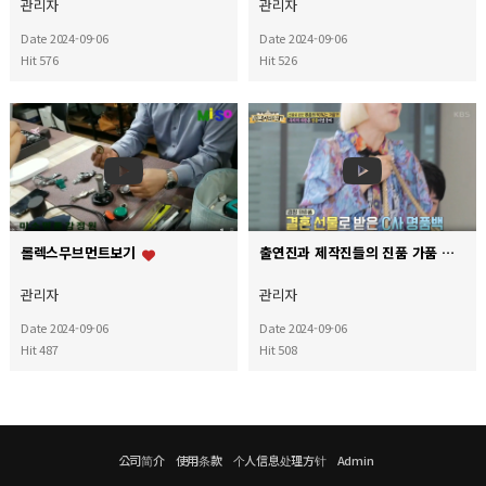
관리자
관리자
Date 2024-09-06
Date 2024-09-06
Hit 576
Hit 526
롤렉스무브먼트보기
출연진과 제작진들의 진품 가품 문의 쇄도! 과연 선물받은 가방과 시계는 진품 [자본주의 학교] KBS 2…
관리자
관리자
Date 2024-09-06
Date 2024-09-06
Hit 487
Hit 508
公司简介
使用条款
个人信息处理方针
Admin