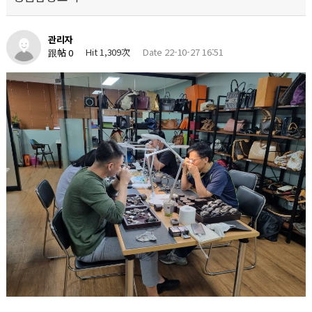
관리자
Hit 1,309次
Date 22-10-27 16:51
跟帖 0